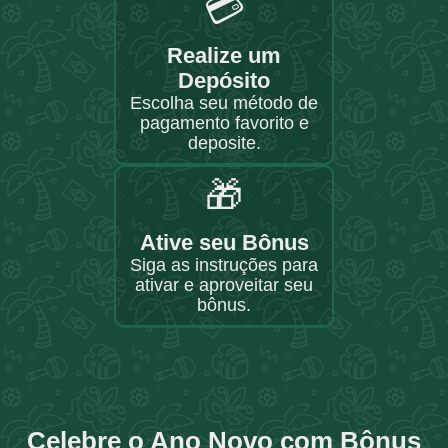
💳
Realize um
Depósito
Escolha seu método de
pagamento favorito e
deposite.
🎁
Ative seu Bônus
Siga as instruções para
ativar e aproveitar seu
bônus.
Celebre o Ano Novo com Bônus