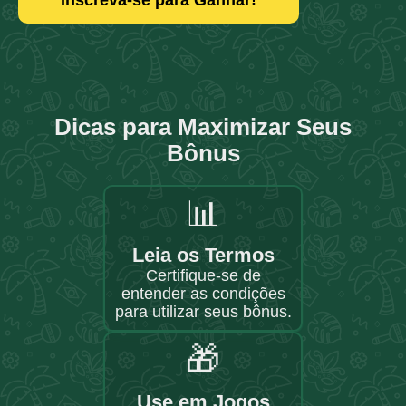
Inscreva-se para Ganhar!
Dicas para Maximizar Seus
Bônus
📊
Leia os Termos
Certifique-se de
entender as condições
para utilizar seus bônus.
🎁
Use em Jogos